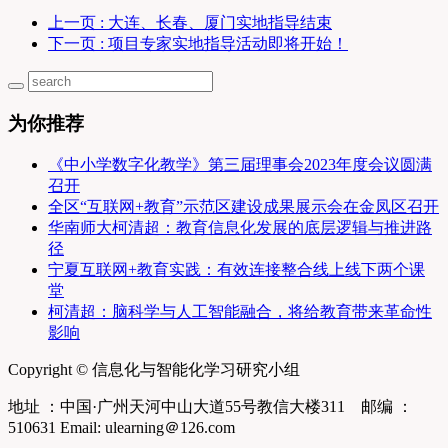
上一页
: 大连、长春、厦门实地指导结束
下一页
: 项目专家实地指导活动即将开始！
为你推荐
《中小学数字化教学》第三届理事会2023年度会议圆满
召开
全区“互联网+教育”示范区建设成果展示会在金凤区召开
华南师大柯清超：教育信息化发展的底层逻辑与推进路
径
宁夏互联网+教育实践：有效连接整合线上线下两个课
堂
柯清超：脑科学与人工智能融合，将给教育带来革命性
影响
Copyright © 信息化与智能化学习研究小组
地址 ：中国·广州天河中山大道55号教信大楼311 邮编 ：
510631 Email: ulearning＠126.com